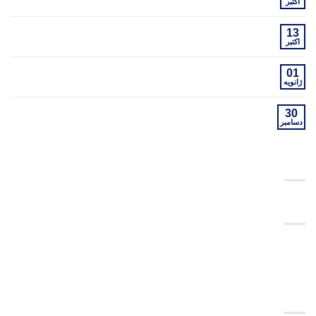
اکتبر
A Simple Blog Post
13
اکتبر
A Video Blog Post
01
ژانویه
Just a cool blog post with Images
30
دسامبر
RECENT COMMENTS
TAG CLOUD
women
style
fashion
brooklyn
دسته‌ها