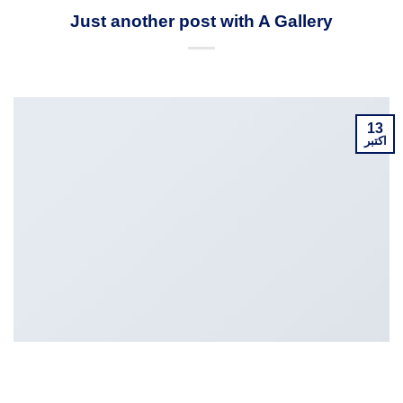
UNCATEGORIZED
Just another post with A Gallery
در تاریخ
اکتبر 13, 2015
نویسنده:
ADMIN
13
اکتبر
Lorem ipsum dolor sit amet, consectetur adipiscing elit. In
sed vulputate massa. Fusce ante magna, iaculis ut purus