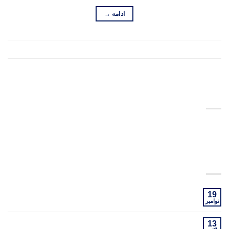
ادامه
→
ارسال شده در :
Uncategorized
ارسال دیدگاه
ABOUT
Lorem ipsum dolor sit amet, consectetuer adipiscing elit,
sed diam nonummy nibh euismod tincidunt.
LATEST POSTS
Welcome to Flatsome
19
نوامبر
Just another post with A Gallery
13