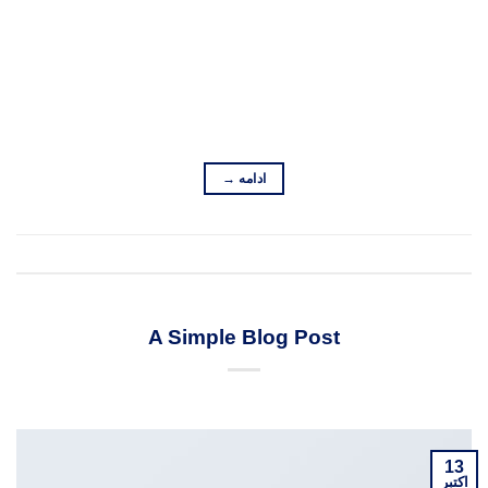
ut, facilisis ultrices nibh. Quisque commodo nunc eget
tortor dapibus, et tristique magna convallis. Phasellus
egestas nunc eu venenatis vehicula. Phasellus et magna
nulla. Proin ante nunc, mollis a lectus ac, volutpat placerat
ante. Vestibulum sit amet […]
ادامه
→
ارسال شده در :
Uncategorized
ارسال دیدگاه
UNCATEGORIZED
A Simple Blog Post
در تاریخ
اکتبر 13, 2015
نویسنده:
ADMIN
13
اکتبر