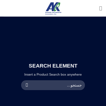
Ski
t
conten
SEARCH ELEMENT
Insert a Product Search box anywhere
جستجو
برای: