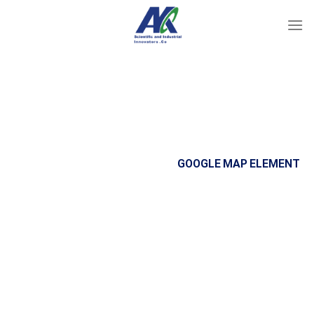
Ski
t
conten
GOOGLE MAP ELEMENT
Add highly customisable Google Maps to
any page.