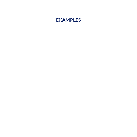
EXAMPLES
Enter
street
adress
here. Or
any other
information